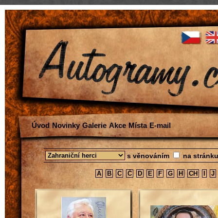
Úvod
Novinky
Galerie
Akce
Místa
E-mail
s věnováním
na stránk
A
B
C
Č
D
E
F
G
H
CH
I
J