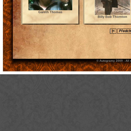
Gareth Thomas
Billy Bob Thornton
|<
Předch
© Autogramy 2009 - All 