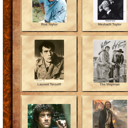
Rod Taylor
Meshach Taylor
Laurent Terzeiff
The Virginian