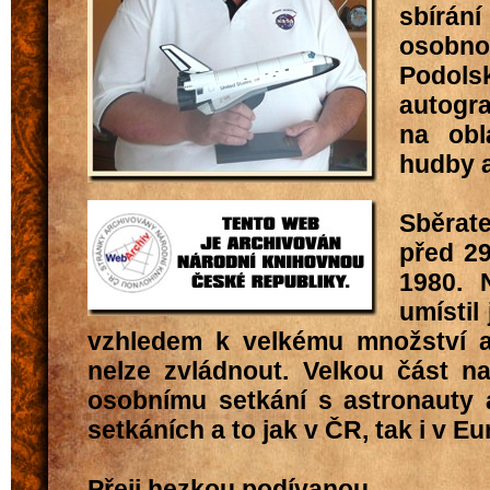
sbírá
osobn
Podol
autogra
na obla
hudby a
Sběrat
před 29
1980. 
umístil
vzhledem k velkému množství a
nelze zvládnout. Velkou část na
osobnímu setkání s astronauty 
setkáních a to jak v ČR, tak i v E
Přeji hezkou podívanou.