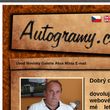
Úvod
Novinky
Galerie
Akce
Místa
E-mail
Dobrý 
dovoluj
webové
mé let