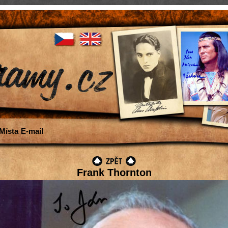
Místa
E-mail
Frank Thornton