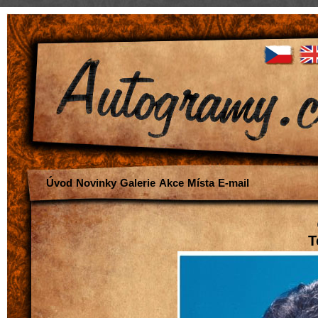
Úvod
Novinky
Galerie
Akce
Místa
E-mail
T