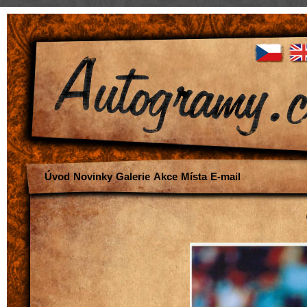
Úvod
Novinky
Galerie
Akce
Místa
E-mail