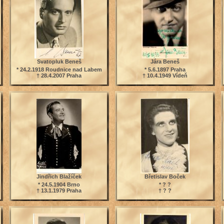
Svatopluk Beneš
Jára Beneš
* 24.2.1918 Roudnice nad Labem
* 5.6.1897 Praha
† 28.4.2007 Praha
† 10.4.1949 Vídeň
Jindřich Blažíček
Břetislav Boček
* 24.5.1904 Brno
* ? ?
† 13.1.1979 Praha
† ? ?