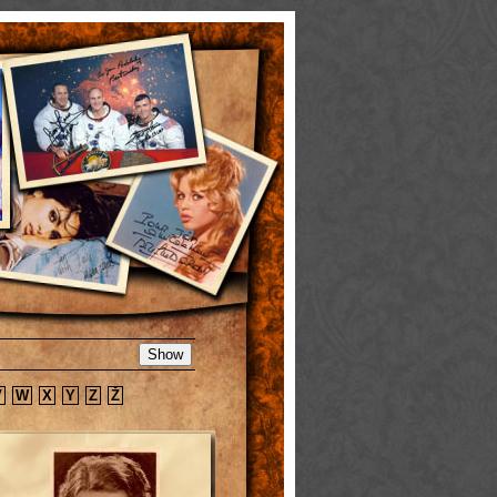
V
W
X
Y
Z
Ž