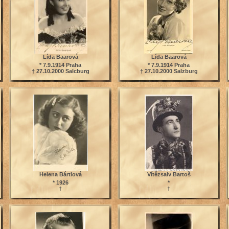
Lída Baarová
Lída Baarová
* 7.9.1914 Praha
* 7.9.1914 Praha
† 27.10.2000 Salcburg
† 27.10.2000 Salzburg
Helena Bártlová
Vítězsalv Bartoš
* 1926
*
†
†