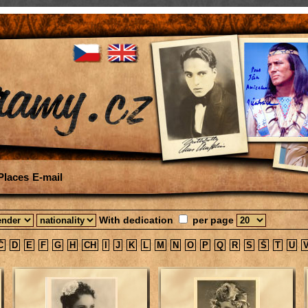
Places
E-mail
With dedication
per page
Č
D
E
F
G
H
CH
I
J
K
L
M
N
O
P
Q
R
S
Š
T
U