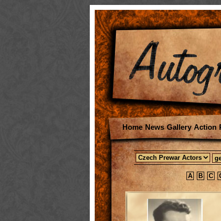
Home
News
Gallery
Action
A
B
C