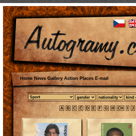
Home
News
Gallery
Action
Places
E-mail
A
B
C
Č
D
E
F
G
H
CH
I
J