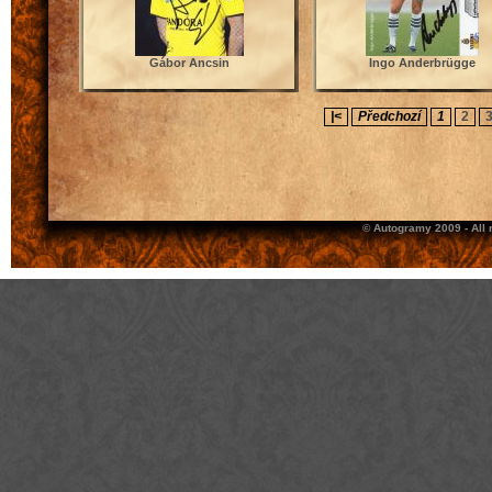
Gábor Ancsin
Ingo Anderbrügge
|<
Předchozí
1
2
© Autogramy 2009 - All 