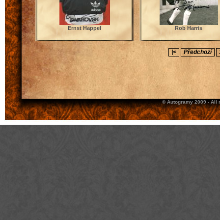
Ernst Happel
Rob Harris
|<
Předchozí
© Autogramy 2009 - All 