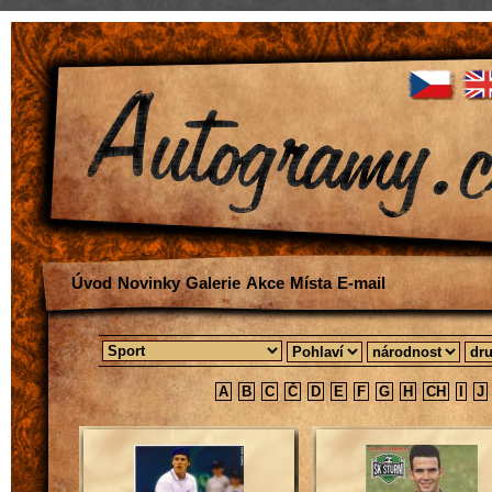
Úvod
Novinky
Galerie
Akce
Místa
E-mail
A
B
C
Č
D
E
F
G
H
CH
I
J