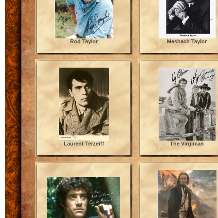
Rod Taylor
Meshach Taylor
Laurent Terzeiff
The Virginian