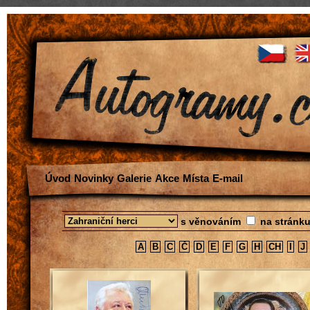
Úvod
Novinky
Galerie
Akce
Místa
E-mail
s věnováním
na stránk
A
B
C
Č
D
E
F
G
H
CH
I
J