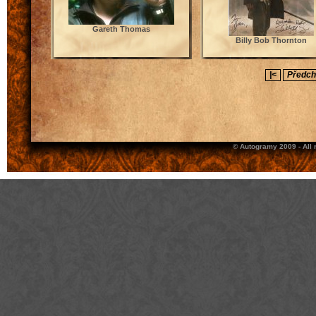
Gareth Thomas
Billy Bob Thornton
|<
Předch
© Autogramy 2009 - All 